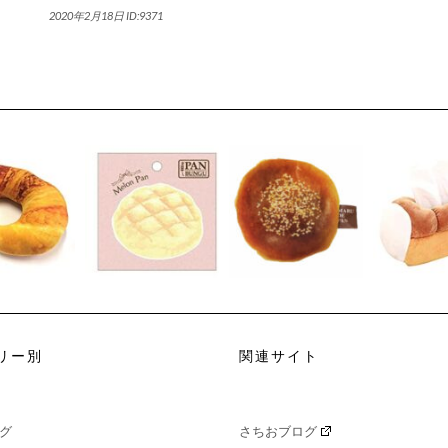
2020年2月18日
ID:9371
リー別
関連サイト
グ
さちおブログ