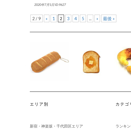
2020年7月1日
ID:9627
2 / 9
«
1
2
3
4
5
...
»
最後 »
エリア別
カテゴ
新宿・神楽坂・千代田区エリア
ランキン