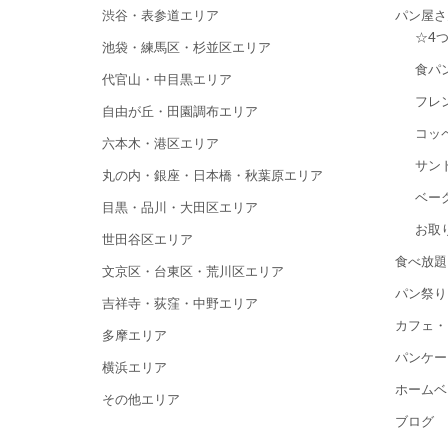
渋谷・表参道エリア
パン屋さ
☆4
池袋・練馬区・杉並区エリア
食パ
代官山・中目黒エリア
フレ
自由が丘・田園調布エリア
コッ
六本木・港区エリア
サン
丸の内・銀座・日本橋・秋葉原エリア
ベー
目黒・品川・大田区エリア
お取
世田谷区エリア
食べ放題
文京区・台東区・荒川区エリア
パン祭り
吉祥寺・荻窪・中野エリア
カフェ・
多摩エリア
パンケー
横浜エリア
ホームベ
その他エリア
ブログ