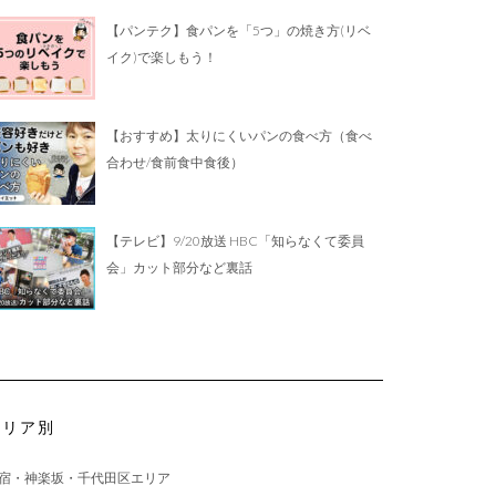
【パンテク】食パンを「5つ」の焼き方(リベ
イク)で楽しもう！
【おすすめ】太りにくいパンの食べ方（食べ
合わせ/食前食中食後）
【テレビ】9/20放送 HBC「知らなくて委員
会」カット部分など裏話
エリア別
宿・神楽坂・千代田区エリア