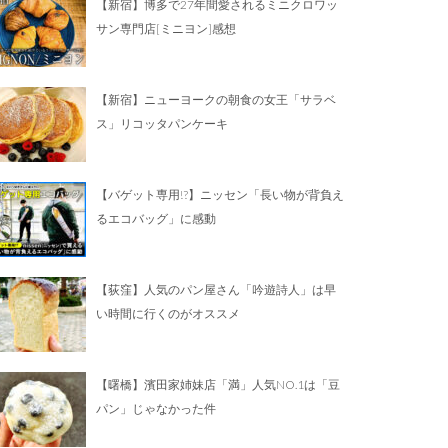
【新宿】博多で27年間愛されるミニクロワッ
サン専門店[ミニヨン]感想
【新宿】ニューヨークの朝食の女王「サラベ
ス」リコッタパンケーキ
【バゲット専用!?】ニッセン「長い物が背負え
るエコバッグ」に感動
【荻窪】人気のパン屋さん「吟遊詩人」は早
い時間に行くのがオススメ
【曙橋】濱田家姉妹店「満」人気NO.1は「豆
パン」じゃなかった件