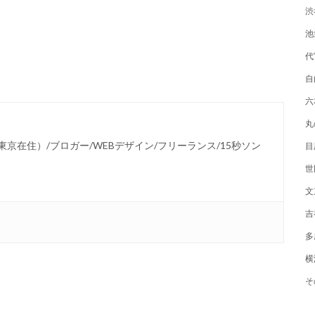
渋
池
代
自
六
丸
身（東京在住）/ブロガー/WEBデザイン/フリーランス/15秒ソン
目
世
文
吉
多
横
そ