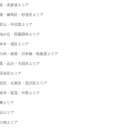
谷・表参道エリア
袋・練馬区・杉並区エリア
官山・中目黒エリア
由が丘・田園調布エリア
本木・港区エリア
の内・銀座・日本橋・秋葉原エリア
黒・品川・大田区エリア
田谷区エリア
京区・台東区・荒川区エリア
祥寺・荻窪・中野エリア
摩エリア
浜エリア
の他エリア