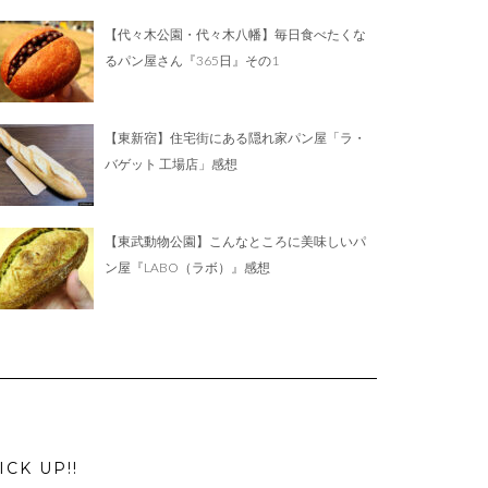
【代々木公園・代々木八幡】毎日食べたくな
るパン屋さん『365日』その1
【東新宿】住宅街にある隠れ家パン屋「ラ・
バゲット 工場店」感想
【東武動物公園】こんなところに美味しいパ
ン屋『LABO（ラボ）』感想
ICK UP!!