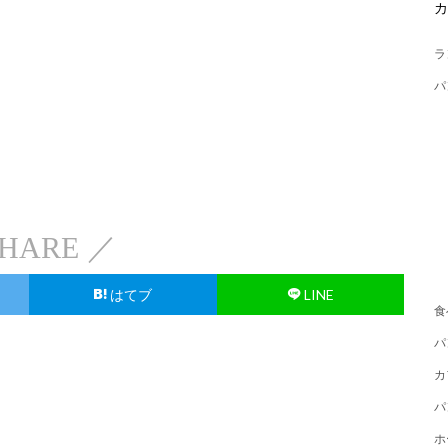
ラ
パ
HARE ／
はてブ
LINE
食
パ
カ
パ
ホ