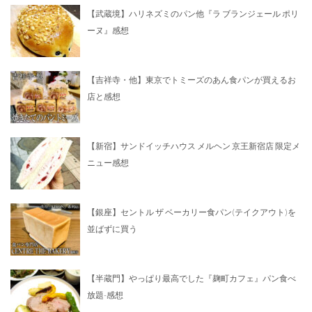
【武蔵境】ハリネズミのパン他『ラ ブランジェール ポリ
ーヌ』感想
【吉祥寺・他】東京でトミーズのあん食パンが買えるお
店と感想
【新宿】サンドイッチハウス メルヘン 京王新宿店 限定メ
ニュー感想
【銀座】セントル ザ ベーカリー食パン(テイクアウト)を
並ばずに買う
【半蔵門】やっぱり最高でした『麹町カフェ』パン食べ
放題-感想