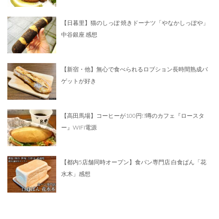
【日暮里】猫のしっぽ 焼きドーナツ「やなかしっぽや」
中谷銀座 感想
【新宿・他】無心で食べられるロブション長時間熟成バ
ゲットが好き
【高田馬場】コーヒーが100円!?噂のカフェ『ロースタ
ー』WIFI電源
【都内5店舗同時オープン】食パン専門店 白食ぱん「花
水木」感想