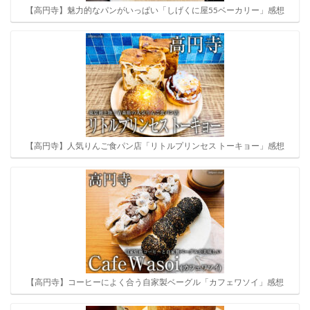
【高円寺】魅力的なパンがいっぱい「しげくに屋55ベーカリー」感想
【高円寺】人気りんご食パン店「リトルプリンセス トーキョー」感想
【高円寺】コーヒーによく合う自家製ベーグル「カフェワソイ」感想