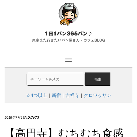
T
o
g
g
l
e
☆4つ以上
｜
新宿
｜
吉祥寺
｜
クロワッサン
N
a
v
i
2018年9月6日
ID:7673
g
a
【高円寺】むちむち食感
t