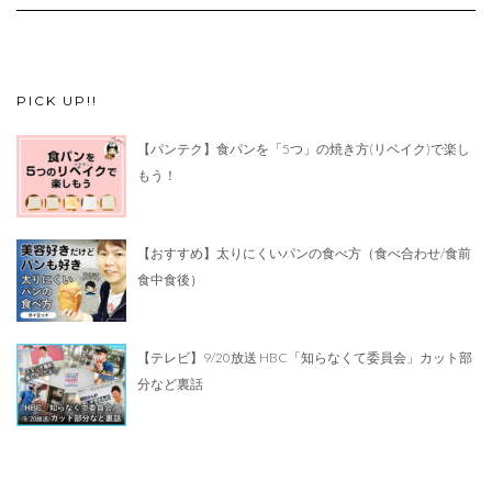
PICK UP!!
【パンテク】食パンを「5つ」の焼き方(リベイク)で楽し
もう！
【おすすめ】太りにくいパンの食べ方（食べ合わせ/食前
食中食後）
【テレビ】9/20放送 HBC「知らなくて委員会」カット部
分など裏話