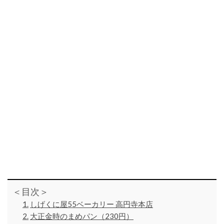
＜目次＞
しげくに屋55ベーカリー 高円寺本店
大正金時のまめパン（230円）