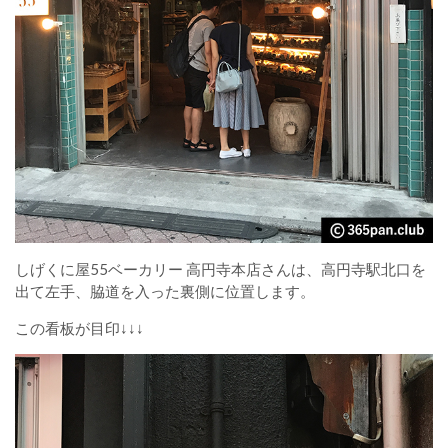
しげくに屋55ベーカリー 高円寺本店さんは、高円寺駅北口を
出て左手、脇道を入った裏側に位置します。
この看板が目印↓↓↓