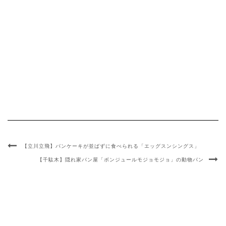
【立川立飛】パンケーキが並ばずに食べられる「エッグスンシングス」
【千駄木】隠れ家パン屋「ボンジュールモジョモジョ」の動物パン