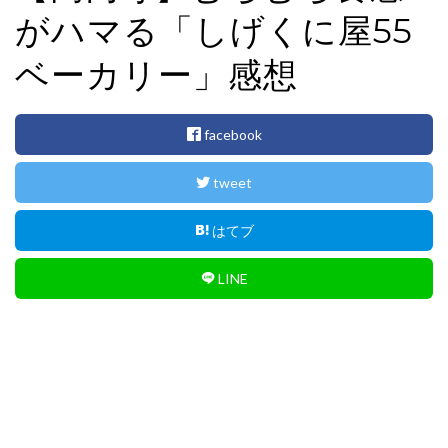
i
がハマる「しげくに屋55
o
n
ベーカリー」感想
facebook
tweet
はてブ
LINE