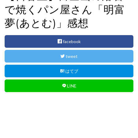
i
で焼くパン屋さん「明富
o
n
夢(あとむ)」感想
facebook
tweet
はてブ
LINE