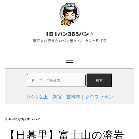
T
o
g
g
l
e
☆4つ以上
｜
新宿
｜
吉祥寺
｜
クロワッサン
N
a
v
i
2018年6月8日
ID:7379
g
a
【日暮里】富士山の溶岩
t