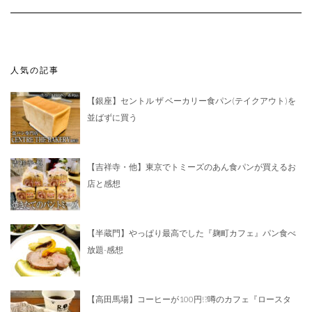
人気の記事
【銀座】セントル ザ ベーカリー食パン(テイクアウト)を
並ばずに買う
【吉祥寺・他】東京でトミーズのあん食パンが買えるお
店と感想
【半蔵門】やっぱり最高でした『麹町カフェ』パン食べ
放題-感想
【高田馬場】コーヒーが100円!?噂のカフェ『ロースタ