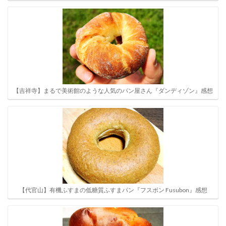
【吉祥寺】まるで美術館のような人気のパン屋さん『ダンディゾン』感想
【代官山】有機ふすまの低糖質ふすまパン『フスボン Fusubon』感想