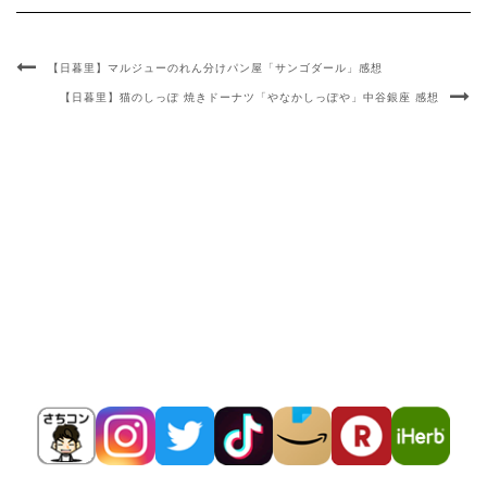
【日暮里】マルジューのれん分けパン屋「サンゴダール」感想
【日暮里】猫のしっぽ 焼きドーナツ「やなかしっぽや」中谷銀座 感想