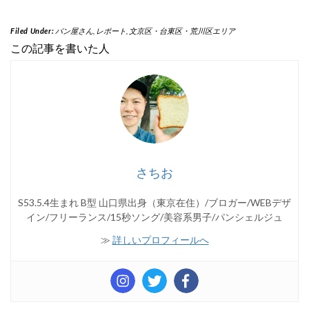
Filed Under:
パン屋さん
,
レポート
,
文京区・台東区・荒川区エリア
この記事を書いた人
さちお
S53.5.4生まれ B型 山口県出身（東京在住）/ブロガー/WEBデザ
イン/フリーランス/15秒ソング/美容系男子/パンシェルジュ
≫
詳しいプロフィールへ