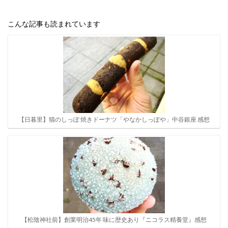
こんな記事も読まれています
【日暮里】猫のしっぽ 焼きドーナツ「やなかしっぽや」中谷銀座 感想
【松陰神社前】創業明治45年 味に歴史あり『ニコラス精養堂』感想