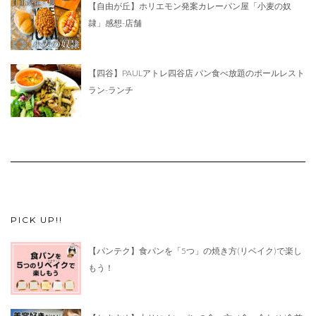
【自由が丘】ホリエモン発案カレーパン屋「小麦の奴
隷」感想-店舗
【四谷】PAULアトレ四谷店 パン食べ放題のポールレスト
ラン-ランチ
PICK UP!!
【パンテク】食パンを「5つ」の焼き方(リベイク)で楽し
もう！