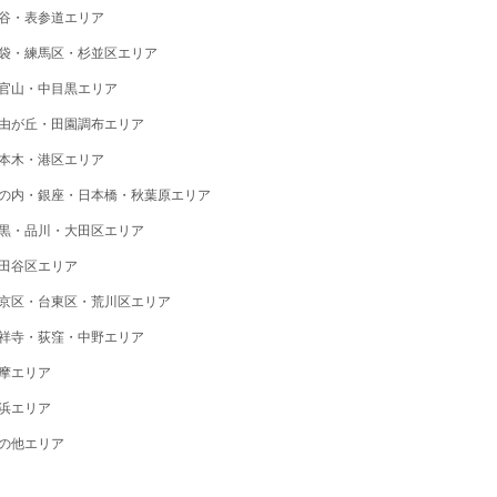
谷・表参道エリア
袋・練馬区・杉並区エリア
官山・中目黒エリア
由が丘・田園調布エリア
本木・港区エリア
の内・銀座・日本橋・秋葉原エリア
黒・品川・大田区エリア
田谷区エリア
京区・台東区・荒川区エリア
祥寺・荻窪・中野エリア
摩エリア
浜エリア
の他エリア