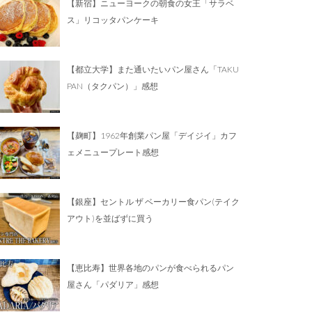
【新宿】ニューヨークの朝食の女王「サラベ
ス」リコッタパンケーキ
【都立大学】また通いたいパン屋さん「TAKU
PAN（タクパン）」感想
【麹町】1962年創業パン屋「デイジイ」カフ
ェメニュープレート感想
【銀座】セントル ザ ベーカリー食パン(テイク
アウト)を並ばずに買う
【恵比寿】世界各地のパンが食べられるパン
屋さん「パダリア」感想