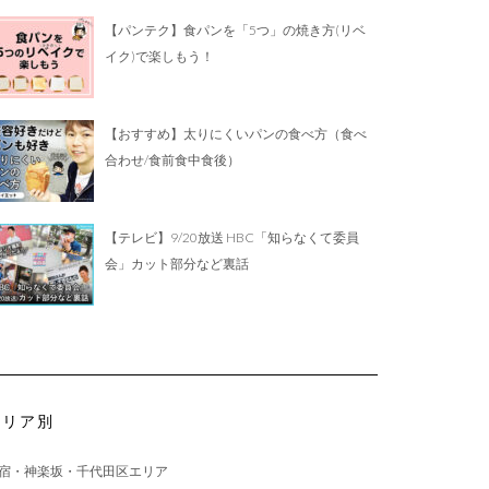
【パンテク】食パンを「5つ」の焼き方(リベ
イク)で楽しもう！
【おすすめ】太りにくいパンの食べ方（食べ
合わせ/食前食中食後）
【テレビ】9/20放送 HBC「知らなくて委員
会」カット部分など裏話
エリア別
宿・神楽坂・千代田区エリア