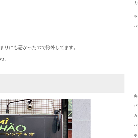
ラ
パ
まりにも悪かったので除外してます。
ね。
食
パ
カ
パ
ホ