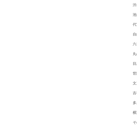
渋
池
代
自
六
丸
目
世
文
吉
多
横
そ