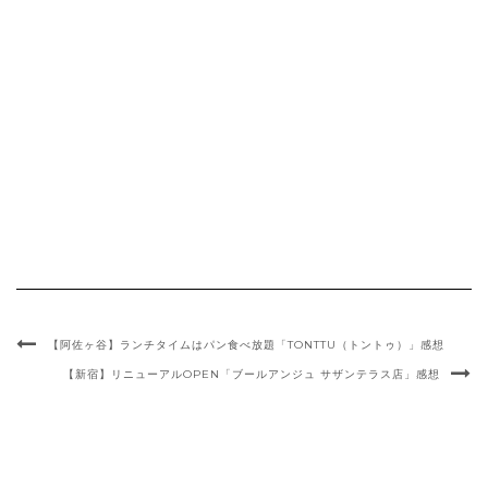
【阿佐ヶ谷】ランチタイムはパン食べ放題「TONTTU（トントゥ）」感想
【新宿】リニューアルOPEN「ブールアンジュ サザンテラス店」感想