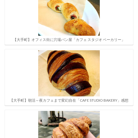
【大手町】オフィス街に穴場パン屋「カフェ スタジオ ベーカリー」
【大手町】朝活～夜カフェまで変幻自在「CAFE STUDIO BAKERY」感想