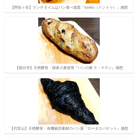
【阿佐ヶ谷】ランチタイムはパン食べ放題「tonttu（トントゥ）」感想
【国分寺】天然酵母・国産小麦使用『パンの家 ラ・ママン』感想
【代官山】天然酵母・有機栽培素材のパン屋『ロータスバゲット』感想