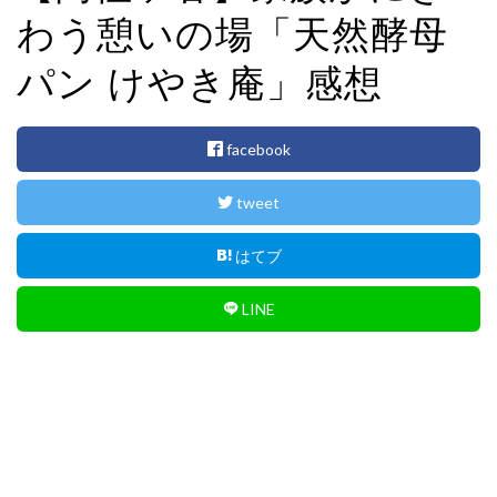
i
わう憩いの場「天然酵母
o
n
パン けやき庵」感想
facebook
tweet
はてブ
LINE