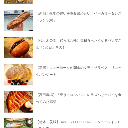
【新宿】生地の違いを噛み締めたい「ベーカリー＆レス
トラン 沢村」
【代々木公園・代々木八幡】毎日食べたくなるパン屋さ
ん『365日』その1
【新宿】ニューヨークの朝食の女王「サラベス」リコッ
タパンケーキ
【高田馬場】『東京メロンパン』のラズベリーパイを食
べてみた感想
【栃木・茨城】BAKERY PENNY LANE（ペニーレイン）