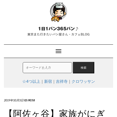
T
o
g
g
l
e
☆4つ以上
｜
新宿
｜
吉祥寺
｜
クロワッサン
N
a
v
i
2019年10月3日
ID:9058
g
a
【阿佐ヶ谷】家族がにぎ
t