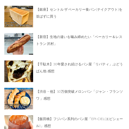
【銀座】セントル ザ ベーカリー食パン(テイクアウト)を
並ばずに買う
【新宿】生地の違いを噛み締めたい「ベーカリー＆レス
トラン 沢村」
【千駄木】30年愛され続けるパン屋「リバティ」ぶどう
ぱん他-感想
【渋谷・他】10万個突破メロンパン「ジャン・フランソ
ワ 」感想
【飯田橋】フジパン系列のパン屋「EPI-CIEL(エピシェー
ル)」感想