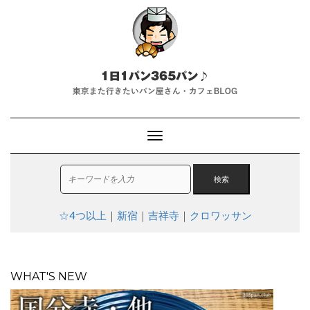
T
o
g
g
l
e
☆4つ以上
｜
新宿
｜
吉祥寺
｜
クロワッサン
N
a
v
i
g
WHAT'S NEW
a
t