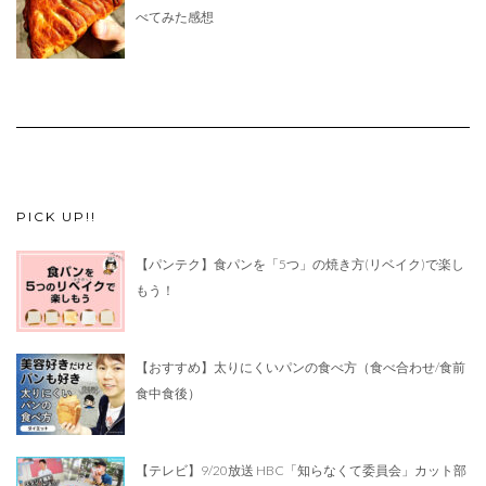
べてみた感想
PICK UP!!
【パンテク】食パンを「5つ」の焼き方(リベイク)で楽し
もう！
【おすすめ】太りにくいパンの食べ方（食べ合わせ/食前
食中食後）
【テレビ】9/20放送 HBC「知らなくて委員会」カット部