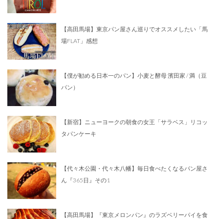
【高田馬場】東京パン屋さん巡りでオススメしたい「馬
場FLAT」感想
【僕が勧める日本一のパン】小麦と酵母 濱田家 / 満（豆
パン）
【新宿】ニューヨークの朝食の女王「サラベス」リコッ
タパンケーキ
【代々木公園・代々木八幡】毎日食べたくなるパン屋さ
ん『365日』その1
【高田馬場】『東京メロンパン』のラズベリーパイを食