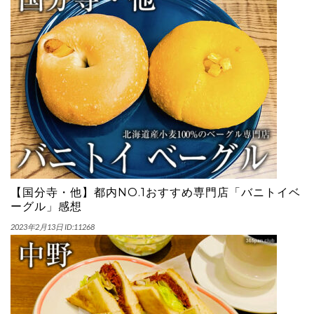
i
o
n
【国分寺・他】都内NO.1おすすめ専門店「バニトイベ
ーグル」感想
2023年2月13日
ID:11268