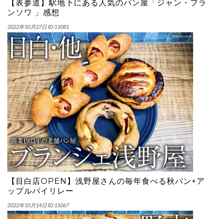
【表参道】駅地下にある人気のパン屋「ジャン・フラ
ンソワ 」感想
2022年10月27日
ID:11081
【目白店OPEN】浅野屋さんの毎年食べる秋パン+ア
ップルパイリレー
2022年10月14日
ID:11067