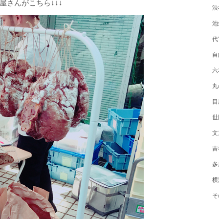
さんがこちら↓↓↓
渋
池
代
自
六
丸
目
世
文
吉
多
横
そ