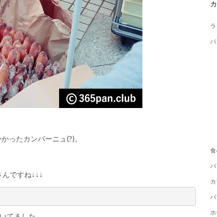
ラ
パ
かったカンパーニュ(?)。
食
パ
んですね↓↓↓
カ
パ
ホ
いてました。