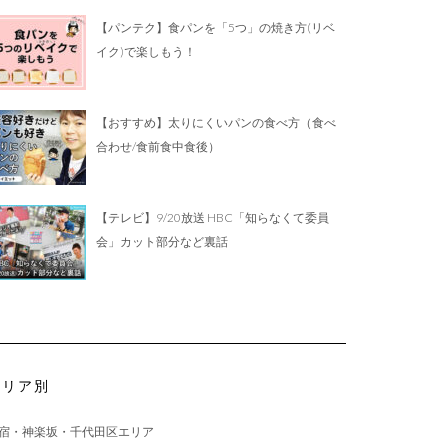
【パンテク】食パンを「5つ」の焼き方(リベ
イク)で楽しもう！
【おすすめ】太りにくいパンの食べ方（食べ
合わせ/食前食中食後）
【テレビ】9/20放送 HBC「知らなくて委員
会」カット部分など裏話
エリア別
宿・神楽坂・千代田区エリア