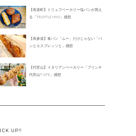
【有楽町】トリュフベーカリー塩パンが買え
る「TRUFFLE MINI」感想
【表参道】食パン「ムー」だけじゃない「パ
ンとエスプレッソと」感想
【代官山】イタリアンベーカリー「プリンチ
代官山T-SITE」感想
ICK UP!!